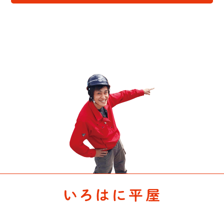
しつこい営業は一切致しません。
なかなかピンときませんよね。
その理由は、僕もされたら嫌だから。（笑）
この機会に体験してみる事をオススメします。
■予約状況はコチラ
人によって広さの感覚は違うから。
3月20日 （土）
体験するのは失敗を防ぐ最高の手段だと思います。
10:00~11:00 ×
■大容量のウォークインクローゼット■
11:00~12:00 ×
服が多い、服が好きな方は必見。
12:00~13:00 ×
夫婦で各々のウォークインクローゼットを計画しました。
13:00~14:00 ×
各３帖。夫婦で６帖のウォークインクローゼット。
14:00~15:00 ×
夫婦で広い収納を持てるって良いですよね。
15:00~16:00 ×
服だけじゃなく、趣味の物も収納できるし、書斎としても
16:00~17:00 ×
使えます。
3月２１日（日）
収納が多く欲しい！！
10:00~11:00 ×
そんな平屋を検討している方は体感して欲しい部分です。
11:00~12:00 ×
■自然素材が好きな方■
12:00~13:00 ×
サワダで大事にしている自然素材。
13:00~14:00 ×
床は無垢材、壁は珪藻土。洗面はタイル。
14:00~15:00 〇
なるべく自然の物を使った家づくりを提案しています。
15:00~16:00 〇
今回のお施主様のお家も床は無垢材を使い、壁は調湿作用
16:00~17:00 ×
の高い珪藻土。
現在の予約状況になります。
一般的なフロアーに対して無垢の床ならではの肌触りや暖
○の部分が予約可能時間になります。
かさ。
予約方法はこちらから！
珪藻土で塗ったリビングの仕上がり具合。
TEL ： 090-8095-8559（直通）
そして、造作で施工した洗面化粧台。
mail ： kei-t@takashimakei.com