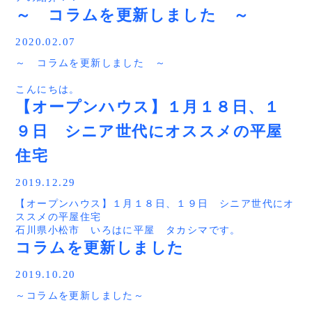
を追求した家づくりを行っています。
完全予約制になりますので注意して下さい！！
～ コラムを更新しました ～
建築業界の常識では、デザイン×コスト×暮らしやすさ
目の前に無い家を高額な金額で購入する。ちょっと特殊な
新しい家では、家事を楽にしたい！掃除を楽にしたい！
はイコールにならない。って言われてきました。
買い物が家づくりです。
そして、出来た時間で好きな事をしたい。って、家族には
例えば、コストを下げればデザインは下がりますし・・・
2020.02.07
参考になる内容です。
デザインを上げるとコストが上がります。
多くの方が初めての買い物だし、解らない事が多く
～ コラムを更新しました ～
なので、自分の思うようにいかない。って、経験はありま
て・・・。何から始めていいのか・・・。これは当たり前
記事はコチラから
せんか？？
だと思います。
こんにちは。
http://irohanihiraya.com/column/20200211/
Simplenote では、住宅業界の常識を覆すように、この
しかし、何から始めればいいのか？逆に、明確になれば家
いろはに平屋 タカシマ です。
【オープンハウス】１月１８日、１
デザイン×コスト×暮らしやすさ が叶える家づくりをコ
づくりも楽になると思います。
ンセプトにしています。
今回のセミナーでは、家づくりで絶対にやってはいけない
９日 シニア世代にオススメの平屋
今回は住宅ローンを選ぶタイミングについて記事にしまし
そんな、コンセプトを大事にしながら完成した平屋住宅。
事を伝えながら、資金計画や土地探し。間取りやデザイン
た。
見所は満載です！！
住宅
について。家づくり全般で失敗しない為には？後悔しない
これから家づくりを始める方や、住宅ローンを利用の利用
少しだけ見所を紹介しますね！
家づくりをする為には？どんな進め方がいいのか？という
を検討している方には参考になる内容です。
■無駄な窓が無いけど、明るく開放的な空間
内容になります。
2019.12.29
外観の正面は東を向いてます。
記事はコチラをクリック！！
基本的には朝日が入る位置だし、窓があって当たり前です
【オープンハウス】１月１８日、１９日 シニア世代にオ
http://irohanihiraya.com/column/2020207/
よね。
ススメの平屋住宅
■平屋での暮らし■
「セミナーのみどころはコチラ」
しかし、あえて窓は配置してません。
石川県小松市 いろはに平屋 タカシマです。
最近は平屋のご相談も多くなりました。
・あなたはこの３０年間で日本が一体どのように変化して
その理由は、大きな窓があっても近隣からの視線が気にな
２０２０年１月１８日、１９日に平屋住宅の完成見学会を
コラムを更新しました
平屋の良いところ。
来たのかをご存知ですか？
り、カーテンを閉めるから。
開催します。
それは、「ライフスタイルが変化しても暮らしやすい」と
・人生で一番高い買い物は家じゃない！？
カーテンを閉めれば、太陽の光も入らないし、風も入りま
今回はシニア世代にオススメのコンパクトな平屋です。
いうところ。
・家の価格を坪単価で判断したら失敗する理由とは？
2019.10.20
せん。
あまり見学する機会が少ないシニア世代の平屋住宅。
ズバリ、ここですよね。
・多くの設計士が完全に無視している設計の基本とは？
窓の本来の役割は、光と風を入れること。
～コラムを更新しました～
この機会に体感してみて下さい。
家を建てた時には小さな子供達も大きくなりますし、あな
・不動産屋に土地探しを任せると失敗する？
でも、東に窓が無いと・・・暗いんじゃないん？？
たも歳を重ねて老後を迎えます。