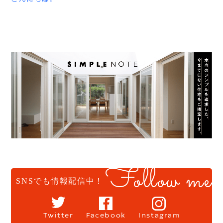
国の方々に知っていただく活動に取り組んでいる。
ゆっくり流れる時間って良いですよね～。
赤シャツアドバイザー タカシマ です。
して１５０円にしようか？？
■土間のある出入り■
迷うこともありますよね？？
「シューズクローク」って聞くとピンとくる方も多いので
平屋に役立つコラムを更新しました。
僕もあります。汗
は？
今回は、平屋と相性抜群の「ロフト」について。
でも、家づくりになると、１万円が１円のように感じる事
セミナー開催の概要
どのお客様も優先順位が高いし、見学会やモデルハウスで
良かったら参考にして下さいね。
も。
日程・２０２０年７月１１日（土）
も見た事あるかと思います。
その結果、数百万の予算を簡単に上げることも。
時間・午前の部 １０：００～１２：００
では、「土間」はどうでしょうか？？
記事はコチラをクリックして下さい
しかし、予算を上げた結果は、将来にわたって使えるお金
定員・午前・６組様
あんまり無いですよね。
↓ ↓ ↓
が減るってこと。
今回はの土間の使い方。
http://irohanihiraya.com/column/007/
家を建てた後には、子供の教育資金を貯金する必要があり
会場・小松市民センター ミーティングルーム
収納という意味合いもありますが、家庭菜園が好き、野菜
ます。
備考・キッズスペースをご用意していますのでお子様連れ
をよく貰う、このような方にオススメ。
老後の貯金、家族旅行の予算、家族の外食費用。
でも安心です。
野菜は土がついた状態で一時保存します。
色々とお金が必要なんです。
その置き場に土間は有効なんですね。
もしも、２００万円の予算をオーバーすれば、単純に貯金
玄関に置いとくのもアリだけど、やっぱり汚れると掃除も
できる金額、家を建てた後に使える金額が２００万円も減
ご予約方法はコチラから
大変だし。汗
るってこと。
会場の広さもありまして各限定６組様の予約制で開催しま
そんな土間部分も必見です。
家が完成して終わりじゃありません。
す。
■リビングに隣接した和室■
その家で家族が幸せに暮らし、住宅ローンを完済する。
・電話での予約・0761-46-6505
家族人数に比例して広く欲しい部分。
Follow me
ここが最終的なゴールになります。
「７月１１日のセミナーの件で・・・」と伝えて頂けると
それは、家族の共用スペースですよね。
どうすれば、こんなゴールを迎えれるのか？？
SNSでも情報配信中！
スムーズに予約できます。
そう。LDKに隣接した和室。
そんな秘訣を見学会で知って欲しいな。って思います。
・予約フォームからの申込み
僕のように３人家族だと広くなくても十分だけど、家族の
もしも、気になる事が１つでもあれば、是非とも参加して
午前の部・残り４組
人数が多いと狭く感じます。
みて下さい。
あなたの家づくりの気付きになりますように！！
今回は約２４畳のスペースを確保してます。
Twitter
Facebook
Instagram
１つだけお約束。
２４畳って広いの？？どうなの？？