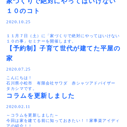
家づくりで絶対にやってはいけない
１０のコト
2020.10.25
１１月７日（土）に「家づくりで絶対にやってはいけない
１０の事」セミナーを開催します。
【予約制】子育て世代が建てた平屋の
こんにちは。
家
石川県小松市 赤シャツアドバイザー
タカシマ です。
１１月７日（土）に「家づくりで絶対にやってはいけない
2020.07.25
１０の事」セミナーを開催します。
こんにちは！
石川県小松市 有限会社サワダ 赤シャツアドバイザー
全国でも人気の家づくりセミナーで小松で初開催になりま
タカシマです。
す。家づくりについて解りやすく解説する人気講師をお招
今回は幅広い世代から人気の「平屋の家」です。
コラムを更新しました
きします。これから家づくりを始められる方や、すでに家
子育て世代のお客様なので、20代、30代で平屋を検討して
づくりを始めている方には凄く参考になる内容だとお見ま
いる方は参考になるかと思います。
す。
2020.02.11
他にも見所が多くあるので、軽く紹介しますね！
石川県では初になると思います！
～コラムを更新しました～
■場所：小松市今江町
Simplenoteの予約制見学会を開催します。
どのような内容のセミナーなのか？を少し解説します。
今回は家を建てる前に知っておきたい！！家事楽アイディ
■日時：８月２２日（土）・２３日（日）
僕たちsimplenoteでは、デザイン×コスト×暮らしやすさ
「失敗しない。後悔しない家づくりのために」
アの紹介！！
■時間・１０：００～１７：００