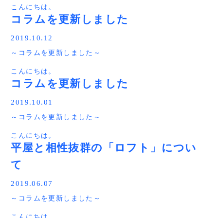
・あなたは２階建てが当たり前だと思い込んでいません
って、思いますよね。
こんにちは。
予約方法や詳しい情報はコチラをクリック！
そして、空き部屋が増えたり、２階を使わなくなったり。
か？
ここは実際の建物を体感して欲しいポイント。
赤シャツアドバイザー タカシマ です。
コラムを更新しました
ライフスタイルと間取りが合わなくなる。
・多くの住宅会社が理解していない窓の配置と役割とは？
窓にはカーテンが無く、太陽の光がリビングに入り、明る
これが、一般的な２階建て住宅だけど、平屋は老後も暮ら
・間違った収納計画と正しい収納計画の違いとは？
く開放的な空間が広がります！！
平屋に役立つコラムを更新しました。
しやすくなります。
・忙しいママの掃除が楽になる秘訣とは？
2019.10.12
■無駄な廊下をつくらない
平屋は部屋が多くなったり、プライバシーを考えると廊下
このように家づくりで失敗しそうな部分に触れていきま
平屋住宅の難しい部分。
～コラムを更新しました～
今回は平屋を検討している方にオススメ。
が増えて・・・。
す。
それは、廊下が長くなりやすい・・・
平屋と相性のよい「片流れ屋根」を紹介します。
家が大きくなります。
ここですよね。
こんにちは。
→平屋と相性抜群の片流れ屋根とは？メリット・デメリッ
すると、家のコストがアップし、予算オーバーになり平屋
僕も実際にセミナーを聞きましたが、プロでも参考になる
平面移動が多くなる平屋住宅。
赤シャツアドバイザー タカシマ です。
トも解説します。
コラムを更新しました
を諦めることに。
事が多く、目からウロコの部分もありました。家づくりを
部屋が多ければ、おのずと移動距離が長くなり、廊下が長
どのように部屋を配置しているのか？
始める方は非常に参考になる内容です！
くなります。
平屋に役立つコラムを更新しました。
プライバシーはどうなってるのか？
2019.10.01
しかし、廊下をつくるにも、部屋をつくるにも、坪単価は
この辺も実際に体感できる良い機会になってます。
同じ。
～コラムを更新しました～
今回は「２階建てに比べて平屋が高い理由とは？？どこが
■縁側のあるリビング■
講師のご紹介
あなたは、廊下にお金をかけてつくりますか？？
違うの？」
リビングの隣には縁側が広がります。
シンプルノート事務局 堀 真治
できれば、つくりたくない・・・
こんにちは。
平屋は高い！！って、イメージが先行しますが、コストが
この縁側には屋根を設置し、夏は直射日光を遮って影がで
これが本音ですよね。
赤シャツアドバイザー タカシマ です。
上がる部分もあれば、コストダウンできる部分もありま
平屋と相性抜群の「ロフト」につい
きるように、冬は太陽の光が入りリビングが暖かくなるよ
平屋でありながら、無駄な廊下が一切ない。
す。
うに。
東証一部上場企業にて全国で様々な住宅会社のコン
そんな間取りも、体感して欲しいポイントです！！
て
平屋に役立つコラムを更新しました。
そんな事を詳しく記事にしました。
このような自然の力も利用した設計になってます。
サルティングを手掛け、その経験と実績をもとに株
■予算オーバーしない家づくり
記事を読むにはコチラをクリックして下さい。
さらには、リビングから見える「庭」も素敵です。
ここが一番伝えたいことですし、この見学会に参加して知
今回は平屋を検討している方にオススメ。
式会社ラストコンパス設立に参加。現在では、設計
http://irohanihiraya.com/column/009/
2019.06.07
家の中のデザインも大事だけど、家の中から見える景色も
ってほしいこと。
平屋のメリット。デメリットを各４選を紹介しています。
デザインの一部だと思います。
事務所と手掛ける合理的な設計がもたらす６０年後
～コラムを更新しました～
高額な家づくり・・・
→新築で平屋を建てる。メリット・デメリット４選はコチ
天気の良い日曜日の朝。
も考えた住宅プロジェクト「シンプルノート」を全
金銭感覚がマヒするケースも・・・
ラをクリック
カーテンを開けて庭を見ながら縁側で飲むコーヒー。
こんにちは。
コンビニで１００円のコーヒーにしようか、ちょっと贅沢