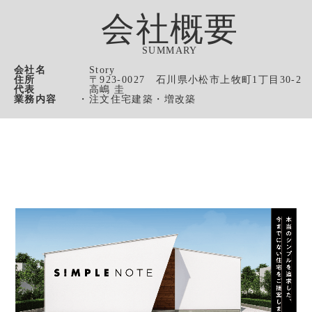
会社概要
SUMMARY
会社名
Story
住所
〒923-0027 石川県小松市上牧町1丁目30-2
代表
高嶋 圭
業務内容
・注文住宅建築・増改築