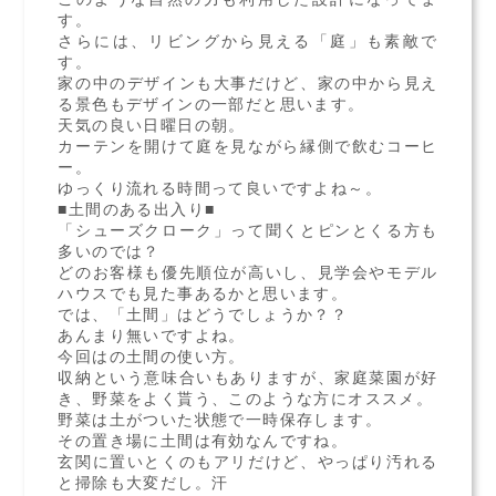
す。
さらには、リビングから見える「庭」も素敵で
す。
家の中のデザインも大事だけど、家の中から見え
る景色もデザインの一部だと思います。
天気の良い日曜日の朝。
カーテンを開けて庭を見ながら縁側で飲むコーヒ
ー。
ゆっくり流れる時間って良いですよね～。
■土間のある出入り■
「シューズクローク」って聞くとピンとくる方も
多いのでは？
どのお客様も優先順位が高いし、見学会やモデル
ハウスでも見た事あるかと思います。
では、「土間」はどうでしょうか？？
あんまり無いですよね。
今回はの土間の使い方。
収納という意味合いもありますが、家庭菜園が好
き、野菜をよく貰う、このような方にオススメ。
野菜は土がついた状態で一時保存します。
その置き場に土間は有効なんですね。
玄関に置いとくのもアリだけど、やっぱり汚れる
と掃除も大変だし。汗