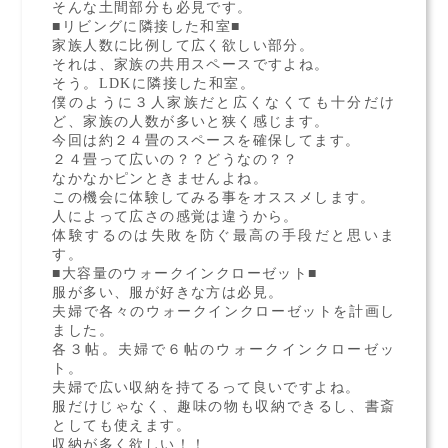
そんな土間部分も必見です。
■リビングに隣接した和室■
家族人数に比例して広く欲しい部分。
それは、家族の共用スペースですよね。
そう。LDKに隣接した和室。
僕のように３人家族だと広くなくても十分だけ
ど、家族の人数が多いと狭く感じます。
今回は約２４畳のスペースを確保してます。
２４畳って広いの？？どうなの？？
なかなかピンときませんよね。
この機会に体験してみる事をオススメします。
人によって広さの感覚は違うから。
体験するのは失敗を防ぐ最高の手段だと思いま
す。
■大容量のウォークインクローゼット■
服が多い、服が好きな方は必見。
夫婦で各々のウォークインクローゼットを計画し
ました。
各３帖。夫婦で６帖のウォークインクローゼッ
ト。
夫婦で広い収納を持てるって良いですよね。
服だけじゃなく、趣味の物も収納できるし、書斎
としても使えます。
収納が多く欲しい！！