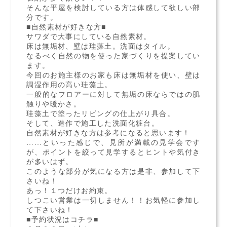
そんな平屋を検討している方は体感して欲しい部
分です。
■自然素材が好きな方■
サワダで大事にしている自然素材。
床は無垢材、壁は珪藻土。洗面はタイル。
なるべく自然の物を使った家づくりを提案してい
ます。
今回のお施主様のお家も床は無垢材を使い、壁は
調湿作用の高い珪藻土。
一般的なフロアーに対して無垢の床ならではの肌
触りや暖かさ。
珪藻土で塗ったリビングの仕上がり具合。
そして、造作で施工した洗面化粧台。
自然素材が好きな方は参考になると思います！
……といった感じで、見所が満載の見学会です
が、ポイントを絞って見学するとヒントや気付き
が多いはず。
このような部分が気になる方は是非、参加して下
さいね！
あっ！１つだけお約束。
しつこい営業は一切しません！！お気軽に参加し
て下さいね！
■予約状況はコチラ■