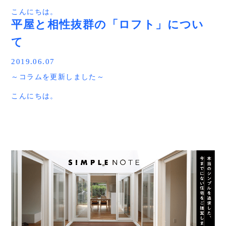
違うの？」
こんにちは。
平屋は高い！！って、イメージが先行しますが、コストが
赤シャツアドバイザー タカシマ です。
上がる部分もあれば、コストダウンできる部分もありま
平屋と相性抜群の「ロフト」につい
す。
て
平屋に役立つコラムを更新しました。
そんな事を詳しく記事にしました。
記事を読むにはコチラをクリックして下さい。
今回は平屋を検討している方にオススメ。
http://irohanihiraya.com/column/009/
2019.06.07
平屋のメリット。デメリットを各４選を紹介しています。
～コラムを更新しました～
→新築で平屋を建てる。メリット・デメリット４選はコチ
ラをクリック
こんにちは。
赤シャツアドバイザー タカシマ です。
平屋に役立つコラムを更新しました。
今回は、平屋と相性抜群の「ロフト」について。
良かったら参考にして下さいね。
記事はコチラをクリックして下さい
↓ ↓ ↓
http://irohanihiraya.com/column/007/