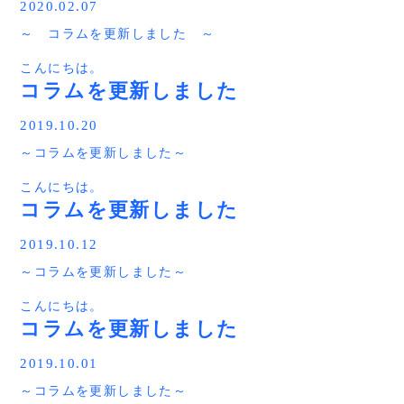
そして、出来た時間で好きな事をしたい。って、家族には
2020.02.07
参考になる内容です。
～ コラムを更新しました ～
記事はコチラから
こんにちは。
http://irohanihiraya.com/column/20200211/
いろはに平屋 タカシマ です。
コラムを更新しました
今回は住宅ローンを選ぶタイミングについて記事にしまし
2019.10.20
た。
～コラムを更新しました～
これから家づくりを始める方や、住宅ローンを利用の利用
を検討している方には参考になる内容です。
こんにちは。
赤シャツアドバイザー タカシマ です。
記事はコチラをクリック！！
コラムを更新しました
http://irohanihiraya.com/column/2020207/
平屋に役立つコラムを更新しました。
2019.10.12
～コラムを更新しました～
今回は平屋を検討している方にオススメ。
平屋と相性のよい「片流れ屋根」を紹介します。
こんにちは。
→平屋と相性抜群の片流れ屋根とは？メリット・デメリッ
赤シャツアドバイザー タカシマ です。
トも解説します。
コラムを更新しました
平屋に役立つコラムを更新しました。
2019.10.01
～コラムを更新しました～
今回は「２階建てに比べて平屋が高い理由とは？？どこが