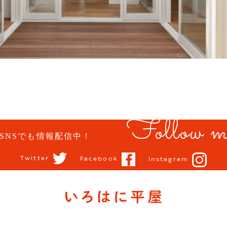
Follow m
SNSでも情報配信中！
Twitter
Facebook
Instagram