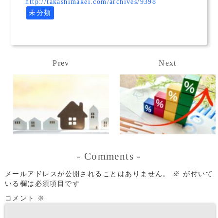
http://takashimakei.com/archives/9398
未分類
Prev
Next
-
Comments
-
メールアドレスが公開されることはありません。
※
が付いて
いる欄は必須項目です
コメント
※