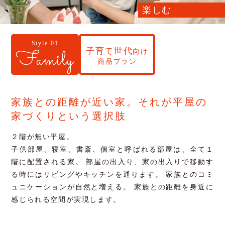
楽しむ
Style-01
子育て世代
Family
向け
商品プラン
家族との距離が近い家。
それが平屋の
家づくりという選択肢
２階が無い平屋。
子供部屋、寝室、書斎、個室と呼ばれる部屋は、全て１
階に配置される家。
部屋の出入り、家の出入りで移動す
る時にはリビングやキッチンを通ります。
家族とのコミ
ュニケーションが自然と増える。
家族との距離を身近に
感じられる空間が実現します。