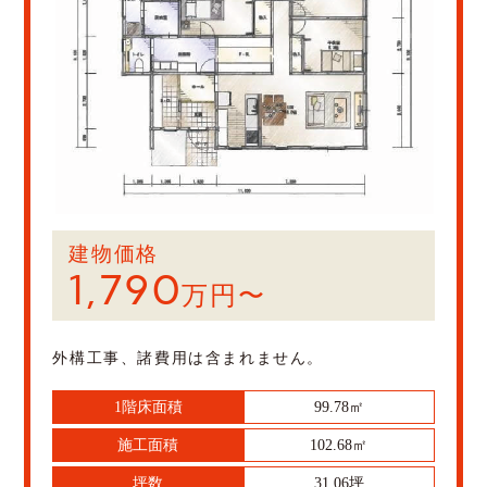
建物価格
1,790
万円〜
外構工事、諸費用は含まれません。
1階床面積
99.78㎡
施工面積
102.68㎡
坪数
31.06坪