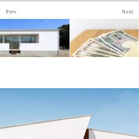
Prev
Next