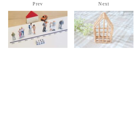
Prev
Next