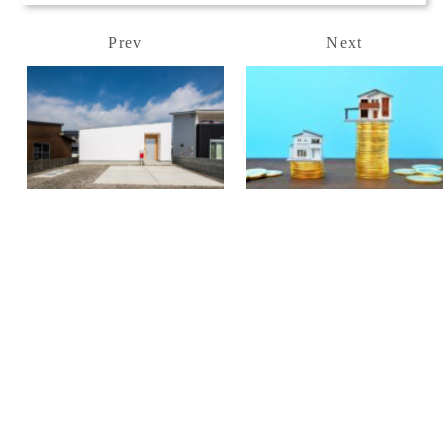
Prev
Next