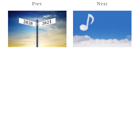
Prev
Next