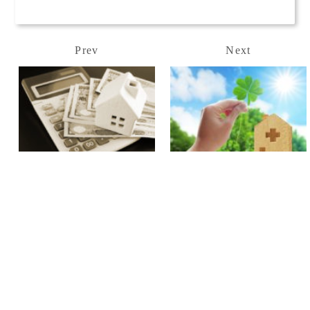
Prev
Next