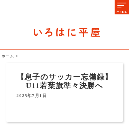
石川県の平屋住宅専門サイト
赤シャツアドバイザー高嶋圭が
教える平屋住宅のあれこれ
ホーム
>
【息子のサッカー忘備録】
U11若葉旗準々決勝へ
2025年7月1日