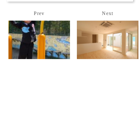
Prev
Next